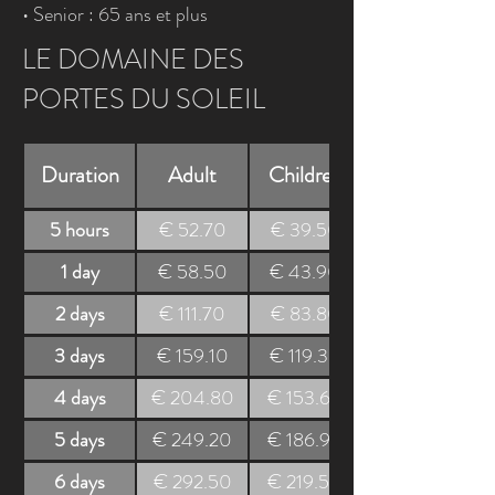
• Senior : 65 ans et plus
LE DOMAINE DES
PORTES DU SOLEIL
Duration
Adult
Children
5 hours
€ 52.70
€ 39.50
1 day
€ 58.50
€ 43.90
2 days
€ 111.70
€ 83.80
3 days
€ 159.10
€ 119.30
4 days
€ 204.80
€ 153.60
5 days
€ 249.20
€ 186.90
6 days
€ 292.50
€ 219.50