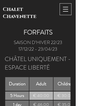
Chalet
Chavenette
FORFAITS
SAISON D’HIVER 22/23
17/12/22 - 23/04/23
CHÂTEL UNIQUEMENT -
ESPACE LIBERTÉ
Duration
Adult
Children
5 Hours
€ 40.00
€ 30.00
1 day
€ 46.00
€ 35.00