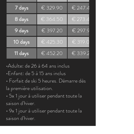
7 days
€ 329.90
€ 247.40
8 days
€ 364.50
€ 273.40
9 days
€ 397.20
€ 297.90
10 days
€ 425.30
€ 319.00
11 days
€ 452.20
€ 339.20
•Adulte: de 26 à 64 ans inclus
•Enfant: de 5 à 15 ans inclus
• Forfait de ski 5 heures. Démarre dès
la première utilisation.
• 5x 1 jour à utiliser pendant toute la
saison d'hiver.
• 9x 1 jour à utiliser pendant toute la
saison d'hiver.
• Jeune : âgés de 16 à 25 ans inclus