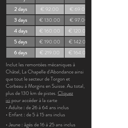
2 days
€ 92.00
€ 69.00
3 days
€ 130.00
€ 97.00
4 days
€ 160.00
€ 120.00
5 days
€ 190.00
€ 142.00
6 days
€ 219.00
€ 164.00
Inclut les remontées mécaniques à
Châtel, La Chapelle d'Abondance ainsi
que tout le secteur de Torgon et
Corbeau à Morgins en Suisse. Au total,
plus de 130 km de pistes.
Cliquez
ici
pour accéder à la carte
• Adulte : de 26 à 64 ans inclus
• Enfant : de 5 à 15 ans inclus
• Jeune : âgés de 16 à 25 ans inclus