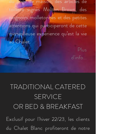
du linge de maison, des articles de
toilette signés Molton Brown, des
peignoirs molletonnés et des petites
attentions qui participeront de cette
merveilleuse expérience qu’est la vie
au Chalet.
Plus
d'info...
TRADITIONAL CATERED
SERVICE
OR BED & BREAKFAST
Exclusif pour l'hiver 22/23, les clients
du Chalet Blanc profiteront de notre