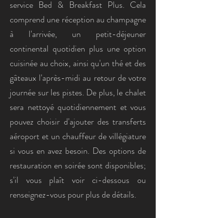
service Bed & Breakfast Plus. Cela
comprend une réception au champagne
à l'arrivée, un petit-déjeuner
continental quotidien plus une option
cuisinée au choix, ainsi qu'un thé et des
gâteaux l'après-midi au retour de votre
journée sur les pistes. De plus, le chalet
sera nettoyé quotidiennement et vous
pouvez choisir d'ajouter des transferts
aéroport et un chauffeur de villégiature
si vous en avez besoin. Des options de
restauration en soirée sont disponibles;
s'il vous plaît voir ci-dessous ou
renseignez-vous pour plus de détails.