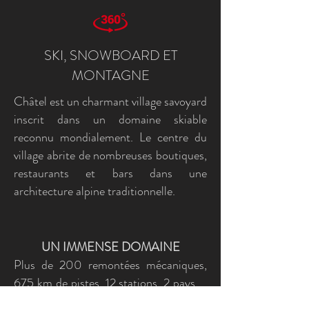
SKI, SNOWBOARD ET
MONTAGNE
Châtel est un charmant village savoyard
inscrit dans un domaine skiable
reconnu mondialement. Le centre du
village abrite de nombreuses boutiques,
restaurants et bars dans une
architecture alpine traditionnelle.
UN IMMENSE DOMAINE
Plus de 200 remontées mécaniques,
675 km de pistes, 12 stations, 2 pays ...
Les Portes du Soleil sont le plus grand