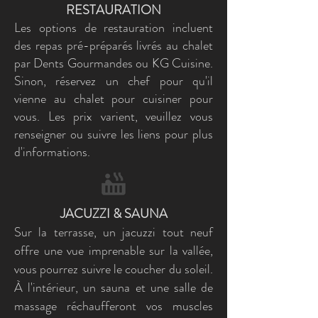
RESTAURATION
Les options de restauration incluent
des repas pré-préparés livrés au chalet
par Dents Gourmandes ou KG Cuisine.
Sinon, réservez un chef pour qu'il
vienne au chalet pour cuisiner pour
vous. Les prix varient, veuillez vous
renseigner ou suivre les liens pour plus
d'informations.
JACUZZI & SAUNA
Sur la terrasse, un jacuzzi tout neuf
offre une vue imprenable sur la vallée,
vous pourrez suivre le coucher du soleil.
À l'intérieur, un sauna et une salle de
massage réchaufferont vos muscles