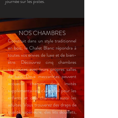
journée sur les pistes.
NOS CHAMBRES
Construit dans un style traditionnel
en bois, le Chalet Blanc répondra à
toutes vos envies de luxe et de bien-
être. Découvrez cinq chambres
spacieuses avec leurs propres salles
de bain. Deux mezzanines peuvent
accueillir chacune deux invités
supplémentaires, c’est idéal pour les
enfants et cela charmera aussi les
adultes. Vous trouverez des draps de
qualité supérieure, des lits douillets,