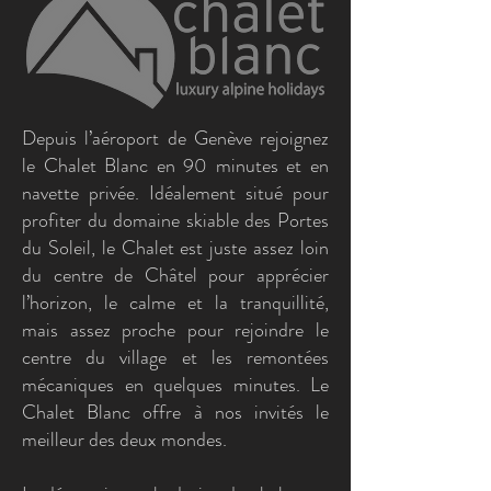
Depuis l’aéroport de Genève rejoignez
le Chalet Blanc en 90 minutes et en
navette privée. Idéalement situé pour
profiter du domaine skiable des Portes
du Soleil, le Chalet est juste assez loin
du centre de Châtel pour apprécier
l’horizon, le calme et la tranquillité,
mais assez proche pour rejoindre le
centre du village et les remontées
mécaniques en quelques minutes. Le
Chalet Blanc offre à nos invités le
meilleur des deux mondes.