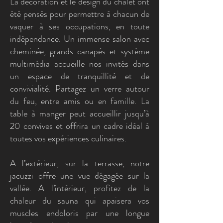
La décoration et le design du chalet ont
été pensés pour permettre à chacun de
vaquer à ses occupations, en toute
indépendance. Un immense salon avec
cheminée, grands canapés et système
multimédia accueille nos invités dans
un espace de tranquillité et de
convivialité. Partagez un verre autour
du feu, entre amis ou en famille. La
table à manger peut accueillir jusqu’à
20 convives et offrira un cadre idéal à
toutes vos expériences culinaires.
A l’extérieur, sur la terrasse, notre
jacuzzi offre une vue dégagée sur la
vallée. A l’intérieur, profitez de la
chaleur du sauna qui apaisera vos
muscles endoloris par une longue